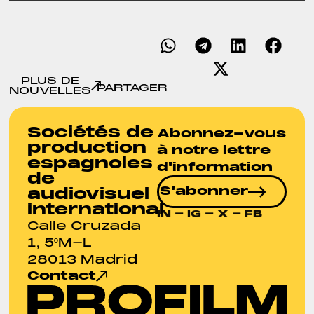
PLUS DE
PARTAGER
NOUVELLES
Sociétés de
Abonnez-vous
production
à notre lettre
espagnoles
d'information
de
S'abonner
audiovisuel
international
IN
-
IG
- X - FB
Calle Cruzada
1, 5ºM-L
28013 Madrid
Contact