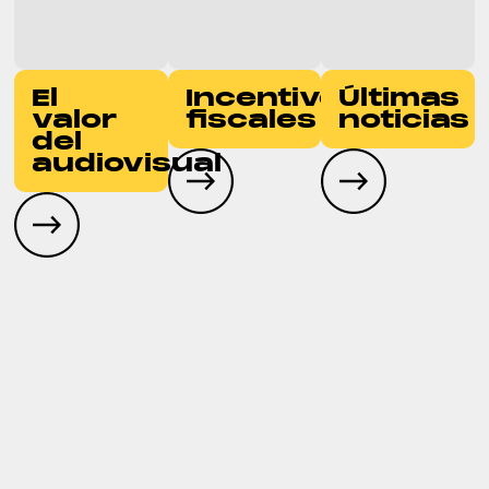
El
Incentivos
Últimas
valor
fiscales
noticias
del
audiovisual
ORGULLOSOS
REPRESENTANTES DE