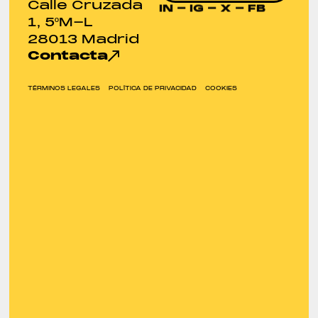
Calle Cruzada
IN
-
IG
-
X
-
FB
1, 5ºM-L
28013 Madrid
Contacta
TÉRMINOS LEGALES
POLÍTICA DE PRIVACIDAD
COOKIES