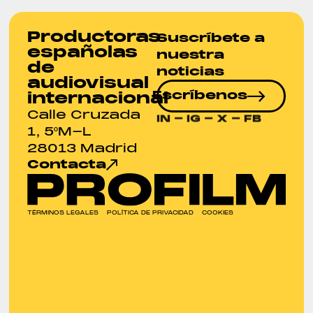
Productoras
Suscríbete a
españolas
nuestra
de
noticias
audiovisual
Escríbenos
internacional
Calle Cruzada
IN
-
IG
-
X
-
FB
1, 5ºM-L
28013 Madrid
Contacta
TÉRMINOS LEGALES
POLÍTICA DE PRIVACIDAD
COOKIES