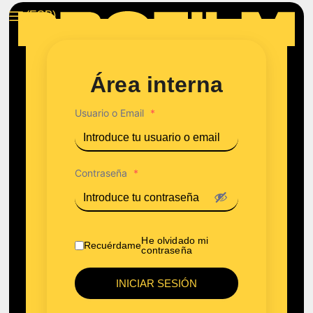
(ESP)
Área interna
Usuario o Email
*
Contraseña
*
He olvidado mi
Recuérdame
contraseña
INICIAR SESIÓN