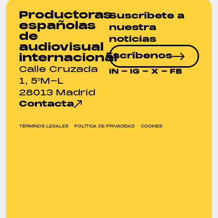
Productoras
Suscríbete a
españolas
nuestra
de
noticias
audiovisual
Escríbenos
internacional
Calle Cruzada
IN
-
IG
-
X
-
FB
1, 5ºM-L
28013 Madrid
Contacta
TÉRMINOS LEGALES
POLÍTICA DE PRIVACIDAD
COOKIES