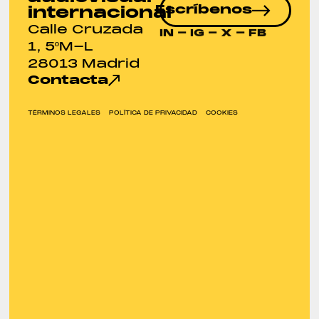
Escríbenos
internacional
Calle Cruzada
IN
-
IG
-
X
-
FB
1, 5ºM-L
28013 Madrid
Contacta
TÉRMINOS LEGALES
POLÍTICA DE PRIVACIDAD
COOKIES