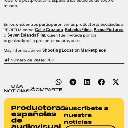
rodar o a postproducir a España a los estudios de todo el
mundo.
En los encuentros participaron varias productoras asociadas a
PROFILM como
Calle Cruzada
,
Babieka Films,
Palma Pictures
o
Seven Islands Film
, quien fue invitada por los
organizadores a presentar su proyecto.
Más información en
Shooting Location Marketplace
Número de vistas:
708
MÁS
COMPARTE
NOTICIAS
Productoras
Suscríbete a
españolas
nuestra
de
noticias
audiovisual