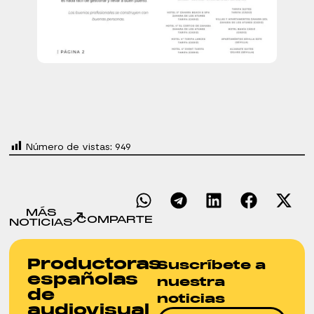
Número de vistas:
949
MÁS
COMPARTE
NOTICIAS
Productoras
Suscríbete a
españolas
nuestra
de
noticias
audiovisual