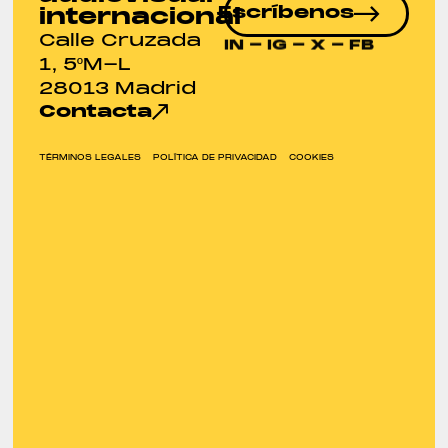
Escríbenos
internacional
Calle Cruzada
IN
-
IG
-
X
-
FB
1, 5ºM-L
28013 Madrid
Contacta
TÉRMINOS LEGALES
POLÍTICA DE PRIVACIDAD
COOKIES