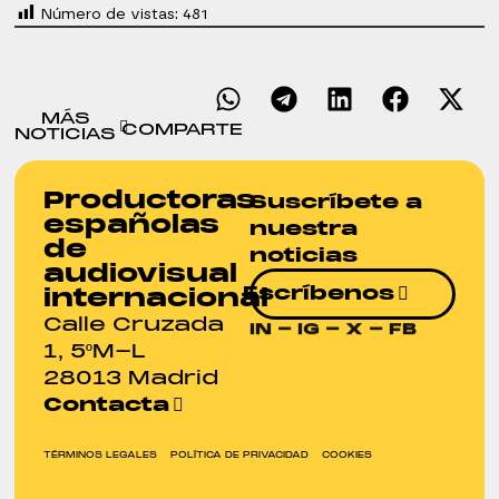
Número de vistas:
481
MÁS
COMPARTE
NOTICIAS
Productoras
Suscríbete a
españolas
nuestra
de
noticias
audiovisual
Escríbenos
internacional
Calle Cruzada
IN
-
IG
-
X
-
FB
1, 5ºM-L
28013 Madrid
Contacta
TÉRMINOS LEGALES
POLÍTICA DE PRIVACIDAD
COOKIES