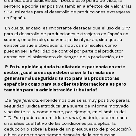
crea esa obra audiovisual. Desde este punto de vista, la
sentencia podría ser positiva también a efectos de valorar las
SPV utilizadas para el desarrollo de producciones extranjeras
en España.
En cualquier caso, es importante destacar que el uso de SPV
para el desarrollo de producciones extranjeras en España no
supone, en principio, una ventaja fiscal
per se
, sino que su
existencia suele obedecer a motivos no fiscales como
pueden ser la facilidad de control por parte del productor
extranjero, el aislamiento de riesgos de la producción, etc.
P En tu opinión y dada tu dilatada experiencia en este
sector, ¿cuál crees que debería ser la fórmula que
generara más seguridad tanto para las productoras
españolas como para sus clientes internacionales pero
también para la administración tributaria?
De
lege ferenda
, entendemos que sería muy positivo para la
seguridad jurídica introducir una suerte de informe motivado
vinculante tal y como ocurre, por ejemplo, en el ámbito del
I+D. Este podría ser emitido
ex ante
(es decir, se efectuaría
un análisis cualitativo de las condiciones para aplicar la
deducción o sobre la base de un presupuesto de producción),
o bien
ex post
poco tiempo después de la producción.