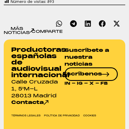
Número de vistas:
893
MÁS
COMPARTE
NOTICIAS
Productoras
Suscríbete a
españolas
nuestra
de
noticias
audiovisual
Escríbenos
internacional
Calle Cruzada
IN
-
IG
-
X
-
FB
1, 5ºM-L
28013 Madrid
Contacta
TÉRMINOS LEGALES
POLÍTICA DE PRIVACIDAD
COOKIES