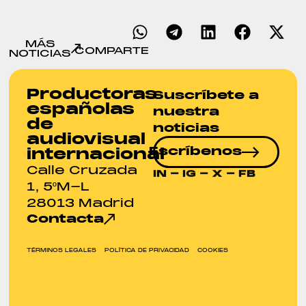
MÁS
COMPARTE
NOTICIAS
Productoras
Suscríbete a
españolas
nuestra
de
noticias
audiovisual
Escríbenos
internacional
Calle Cruzada
IN
-
IG
-
X
-
FB
1, 5ºM-L
28013 Madrid
Contacta
TÉRMINOS LEGALES
POLÍTICA DE PRIVACIDAD
COOKIES