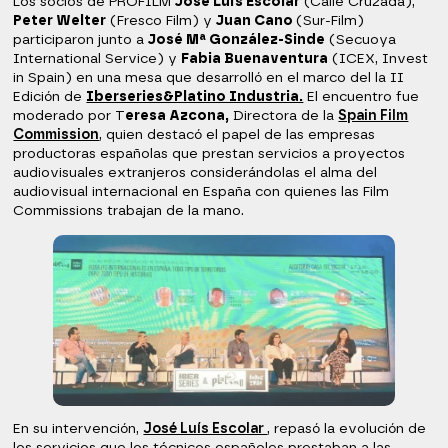
Los socios de PROFILM
José Luís Escolar
(Calle Cruzada),
Peter Welter
(Fresco Film) y
Juan Cano
(Sur-Film)
participaron junto a
José Mª González-Sinde
(Secuoya
International Service) y
Fabia Buenaventura
(ICEX, Invest
in Spain) en una mesa que desarrolló en el marco del la II
Edición de
Iberseries&Platino Industria.
El encuentro fue
moderado por T
eresa Azcona,
Directora de la
Spain Film
Commission
, quien destacó el papel de las empresas
productoras españolas que prestan servicios a proyectos
audiovisuales extranjeros considerándolas el alma del
audiovisual internacional en España con quienes las Film
Commissions trabajan de la mano.
En su intervención,
José Luís Escolar
, repasó la evolución de