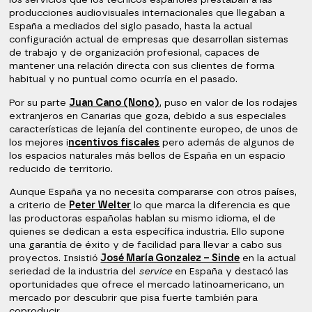
los servicios que los técnicos españoles prestaban a las
producciones audiovisuales internacionales que llegaban a
España a mediados del siglo pasado, hasta la actual
configuración actual de empresas que desarrollan sistemas
de trabajo y de organización profesional, capaces de
mantener una relación directa con sus clientes de forma
habitual y no puntual como ocurría en el pasado.
Por su parte
Juan Cano (Nono)
, puso en valor de los rodajes
extranjeros en Canarias que goza, debido a sus especiales
características de lejanía del continente europeo, de unos de
los mejores i
ncentivos fiscales
pero además de algunos de
los espacios naturales más bellos de España en un espacio
reducido de territorio.
Aunque España ya no necesita compararse con otros países,
a criterio de
Peter Welter
lo que marca la diferencia es que
las productoras españolas hablan su mismo idioma, el de
quienes se dedican a esta específica industria. Ello supone
una garantía de éxito y de facilidad para llevar a cabo sus
proyectos. Insistió
José María Gonzalez – Sinde
en la actual
seriedad de la industria del
service
en España y destacó las
oportunidades que ofrece el mercado latinoamericano, un
mercado por descubrir que pisa fuerte también para
coproducir.